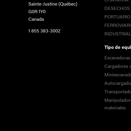
Sainte-Justine (Québec)
DESECHOS
G0R 1Y0
PORTUARIO
Canada
FERROVIAR
1 855 383-3002
INDUSTRIA
Tipo de equ
Excavadoras
Cargadores 
Miniexcavad
Autocargado
Transportad
Manipulador
materiales