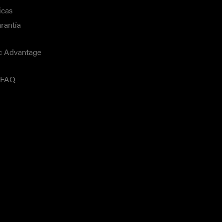
icas
rantía
c Advantage
a FAQ