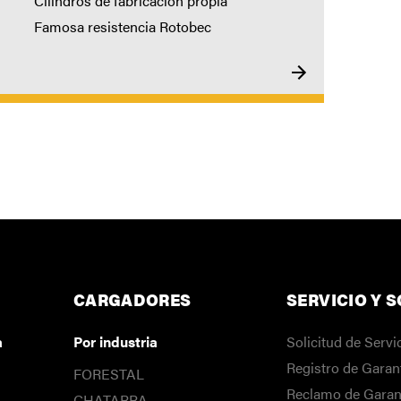
Cilindros de fabricación propia
Famosa resistencia Rotobec
CARGADORES
SERVICIO Y 
a
Por industria
Solicitud de Servi
Registro de Garan
FORESTAL
Reclamo de Garan
CHATARRA