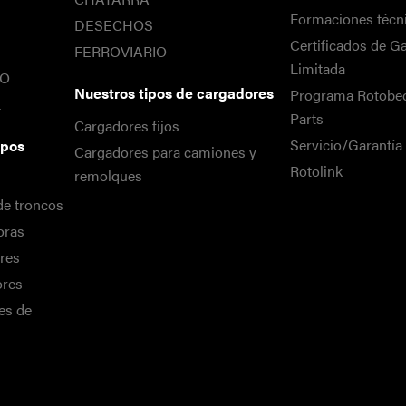
Formaciones técn
DESECHOS
Certificados de Ga
FERROVIARIO
Limitada
IO
Nuestros tipos de cargadores
Programa Rotobe
L
Parts
Cargadores fijos
Servicio/Garantí
ipos
Cargadores para camiones y
Rotolink
remolques
de troncos
oras
res
ores
es de