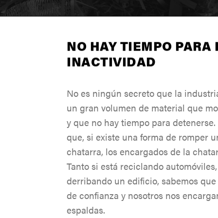
CERTIFICADOS DE GARANTÍA LIMITAD
TR
PA
Y 
DE
DE
FORMACIONES TÉCNICAS
NO HAY TIEMPO PARA 
CERTIFICADOS DE GARANTÍA LIMITAD
INACTIVIDAD
PO
FE
PROGRAMA ROTOBEC ADVANTAGE PA
No es ningún secreto que la industria
SERVICIO/GARANTÍA FAQ
FE
un gran volumen de material que move
y que no hay tiempo para detenerse
ROTOLINK
que, si existe una forma de romper u
IN
chatarra, los encargados de la chatar
Tanto si está reciclando automóviles
derribando un edificio, sabemos que
de confianza y nosotros nos encarga
MA
espaldas.
DE