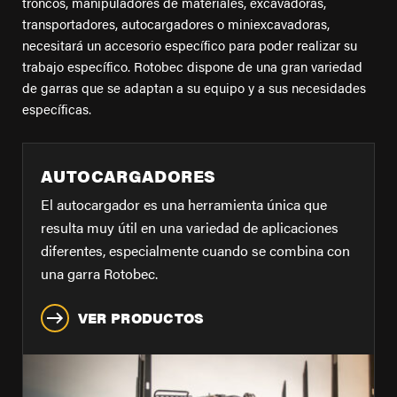
ENCUENTRE UN DISTRIBUIDOR
troncos, manipuladores de materiales, excavadoras,
transportadores, autocargadores o miniexcavadoras,
Carreras
necesitará un accesorio específico para poder realizar su
Soporte
trabajo específico. Rotobec dispone de una gran variedad
de garras que se adaptan a su equipo y a sus necesidades
Contacto
específicas.
Tienda
AUTOCARGADORES
El autocargador es una herramienta única que
resulta muy útil en una variedad de aplicaciones
diferentes, especialmente cuando se combina con
una garra Rotobec.
VER PRODUCTOS