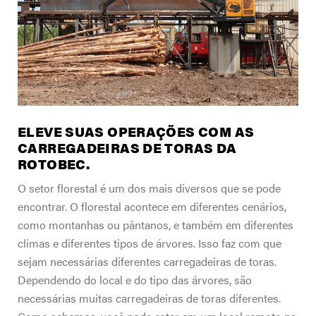
ENCONTRE UM REVENDEDOR PERTO
A nossa empresa
DE VOCÊ
Suporte
Carreiras
Contacte-nos
Loja de Merch
ELEVE SUAS OPERAÇÕES COM AS
CARREGADEIRAS DE TORAS DA
ROTOBEC.
O setor florestal é um dos mais diversos que se pode
encontrar. O florestal acontece em diferentes cenários,
como montanhas ou pântanos, e também em diferentes
climas e diferentes tipos de árvores. Isso faz com que
sejam necessárias diferentes carregadeiras de toras.
Dependendo do local e do tipo das árvores, são
necessárias muitas carregadeiras de toras diferentes.