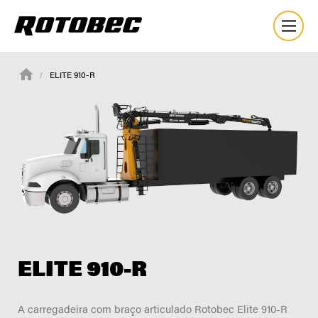
ELITE 910-R
ELITE 910-R
A carregadeira com braço articulado Rotobec Elite 910-R