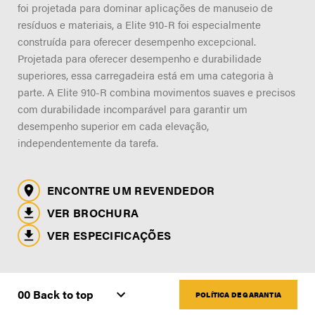
ENCONTRE UM REVENDEDOR PERTO
foi projetada para dominar aplicações de manuseio de
A nossa empresa
DE VOCÊ
resíduos e materiais, a Elite 910-R foi especialmente
Suporte
construída para oferecer desempenho excepcional.
Projetada para oferecer desempenho e durabilidade
Carreiras
superiores, essa carregadeira está em uma categoria à
parte. A Elite 910-R combina movimentos suaves e precisos
Contacte-nos
com durabilidade incomparável para garantir um
desempenho superior em cada elevação,
Loja de Merch
independentemente da tarefa.
ENCONTRE UM REVENDEDOR
VER BROCHURA
VER ESPECIFICAÇÕES
POLÍTICA DE GARANTIA