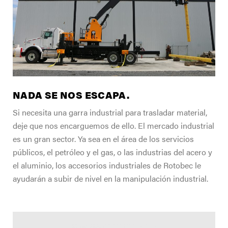
FIND A DEALER
Blog
Careers
Support
Contact Us
NADA SE NOS ESCAPA.
Merch Store
Si necesita una garra industrial para trasladar material,
deje que nos encarguemos de ello. El mercado industrial
es un gran sector. Ya sea en el área de los servicios
públicos, el petróleo y el gas, o las industrias del acero y
el aluminio, los accesorios industriales de Rotobec le
ayudarán a subir de nivel en la manipulación industrial.