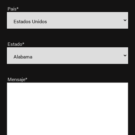
País
*
Estado
*
Mensaje
*