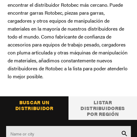
ENCUENTRE UN DISTRIBUIDOR
encontrar el distribuidor Rotobec más cercano. Puede
Carreras
encontrar garras Rotobec, piezas para garras,
cargadores y otros equipos de manipulación de
Soporte
materiales en la mayoría de nuestros distribuidores de
Contacto
todo el mundo. Como fabricante de confianza de
accesorios para equipos de trabajo pesado, cargadores
Tienda
con pluma articulada y otras máquinas de manipulación
de materiales, añadimos constantemente nuevos
distribuidores de Rotobec a la lista para poder atenderlo
lo mejor posible.
BUSCAR UN
LISTAR
DISTRIBUIDOR
DISTRIBUIDORES
POR REGIÓN
País, estado o provincia
Name or city