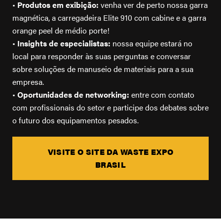
ENCONTRE UM REVENDEDOR PERTO
•
Produtos em exibição:
venha ver de perto nossa garra
A nossa empresa
DE VOCÊ
magnética, a carregadeira Elite 910 com cabine e a garra
Suporte
orange peel de médio porte!
•
Insights de especialistas:
nossa equipe estará no
Carreiras
local para responder às suas perguntas e conversar
sobre soluções de manuseio de materiais para a sua
Contacte-nos
empresa.
Loja de Merch
•
Oportunidades de networking:
entre com contato
com profissionais do setor e participe dos debates sobre
o futuro dos equipamentos pesados.
VISITE O SITE DA WASTE EXPO
BRASIL