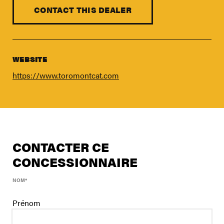
FIND A DEALER
CONTACT THIS DEALER
Blog
Careers
Support
WEBSITE
https://www.toromontcat.com
Contact Us
Merch Store
CONTACTER CE
CONCESSIONNAIRE
NOM
*
Prénom