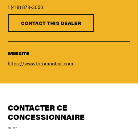
FIND A DEALER
1 (418) 878-3000
Blog
Careers
CONTACT THIS DEALER
Support
Contact Us
WEBSITE
Merch Store
https://www.toromontcat.com
CONTACTER CE
CONCESSIONNAIRE
NOM
*