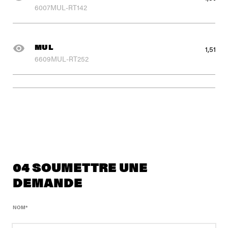
6007MUL-RT142
MUL
1,515 lb
6609MUL-RT252
04 SOUMETTRE UNE
DEMANDE
NOM
*