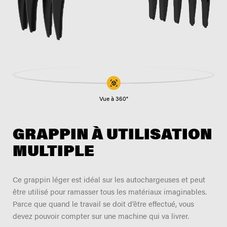
TROUVER UN DISTRIBUTEUR
Blogue
Carrières
Support
Contactez-nous
Merch Boutique
Vue à 360°
GRAPPIN À UTILISATION
MULTIPLE
Ce grappin léger est idéal sur les autochargeuses et peut
être utilisé pour ramasser tous les matériaux imaginables.
Parce que quand le travail se doit d’être effectué, vous
devez pouvoir compter sur une machine qui va livrer.