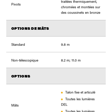
traitées thermiquement,
Pivots
chromées et montées sur
des coussinets en bronze
OPTIONS DE MÂTS
Standard
9.8 m
Non-télescopique
8.2 m; 11.0 m
OPTIONS
Talon fixe et articulé
Toutes les lumières
DEL
Mâts
Toutes les lumières