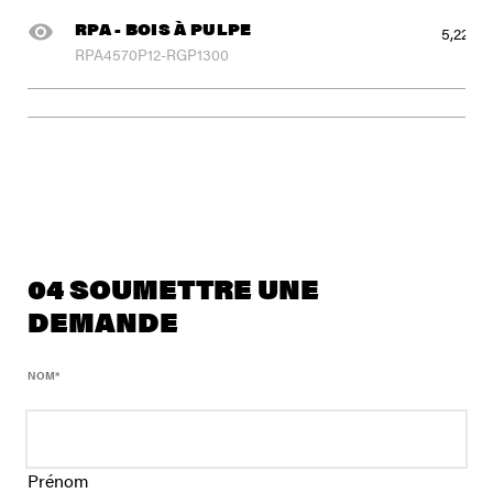
RPA - BOIS À PULPE
5,225 l
RPA4570P12-RGP1300
04 SOUMETTRE UNE
DEMANDE
NOM
*
Prénom