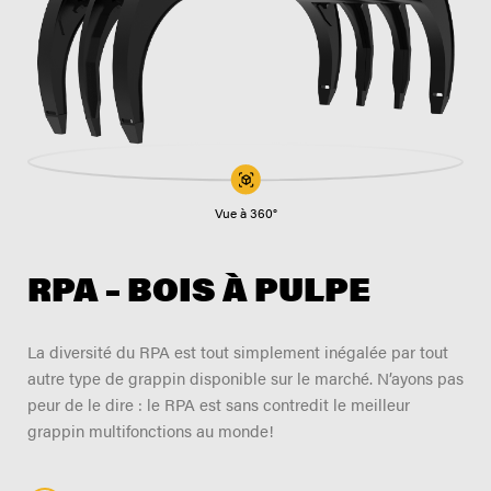
TROUVER UN DISTRIBUTEUR
Blogue
Carrières
Support
Contactez-nous
Merch Boutique
Vue à 360°
RPA – BOIS À PULPE
La diversité du RPA est tout simplement inégalée par tout
autre type de grappin disponible sur le marché. N’ayons pas
peur de le dire : le RPA est sans contredit le meilleur
grappin multifonctions au monde!