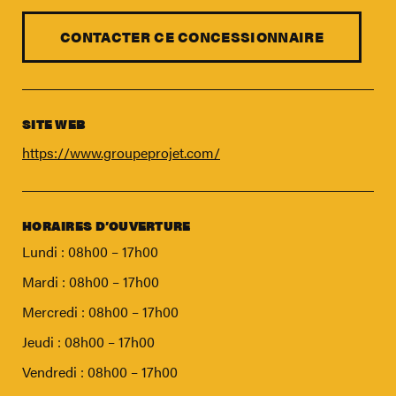
TROUVER UN DISTRIBUTEUR
Blogue
CONTACTER CE CONCESSIONNAIRE
Carrières
Support
SITE WEB
Contactez-nous
https://www.groupeprojet.com/
Merch Boutique
HORAIRES D’OUVERTURE
Lundi : 08h00 – 17h00
Mardi : 08h00 – 17h00
Mercredi : 08h00 – 17h00
Jeudi : 08h00 – 17h00
Vendredi : 08h00 – 17h00