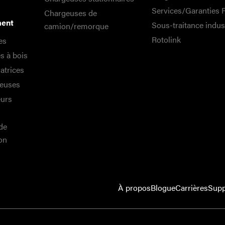
Services/Garanties
Chargeuses de
ment
Sous-traitance indust
camion/remorque
Rotolink
es
s à bois
atrices
euses
eurs
de
on
À propos
Blogue
Carrières
Supp