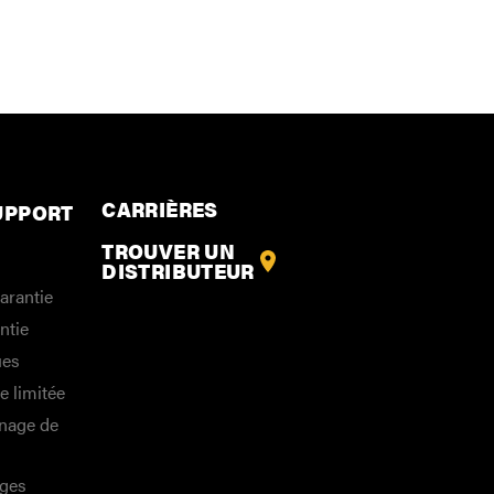
CARRIÈRES
UPPORT
TROUVER UN
DISTRIBUTEUR
arantie
ntie
ues
e limitée
nage de
ges