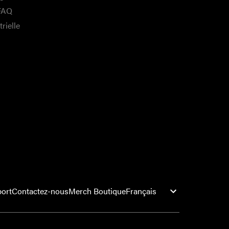
 FAQ
rielle
ort
Contactez-nous
Merch Boutique