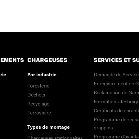
VOIR TOUS LES
PRODUITS
HEMENTS
CHARGEUSES
SERVICES ET S
rie
Par industrie
Demande de Service
Enregistrement de G
Foresterie
Réclamation de Gara
Déchets
Formations Techniq
Recyclage
Certificats de garanti
Ferroviaire
Programme de réusi
e
Types de montage
grappins
Programme d’avanta
Chargeuses stationnaires