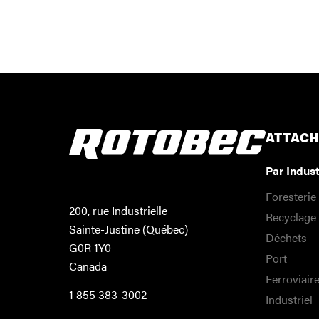
ATTAC
Par Indust
Foresterie
200, rue Industrielle
Recyclage
Sainte-Justine (Québec)
Déchets
G0R 1Y0
Port
Canada
Ferroviair
1 855 383-3002
Industriel